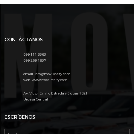
CONTÁCTANOS
099 111 5363
099 269 1837
email: info@movilrealty.com
web: www.movilrealty.com
Av. Victor Emilio Estrada y Jiguas 1021
Urdesa Central
ESCRÍBENOS