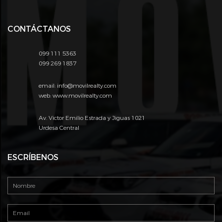
CONTÁCTANOS
099 111 5363
099 269 1837
email: info@movilrealty.com
web: www.movilrealty.com
Av. Victor Emilio Estrada y Jiguas 1021
Urdesa Central
ESCRÍBENOS